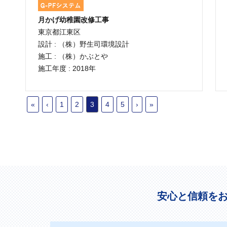
月かげ幼稚園改修工事
東京都江東区
設計 : （株）野生司環境設計
施工 : （株）かぶとや
施工年度 : 2018年
«
‹
1
2
3
4
5
›
»
安心と信頼を