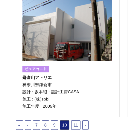
鎌倉山アトリエ
神奈川県鎌倉市
設計 : 坂本昭・設計工房CASA
施工 : (株)sobi
施工年度 : 2005年
«
‹
7
8
9
10
11
›