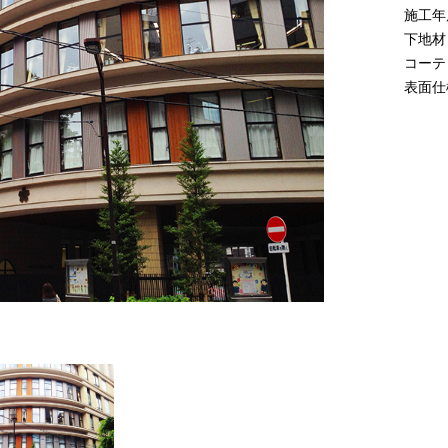
施工年度
下地材
コーティ
表面仕